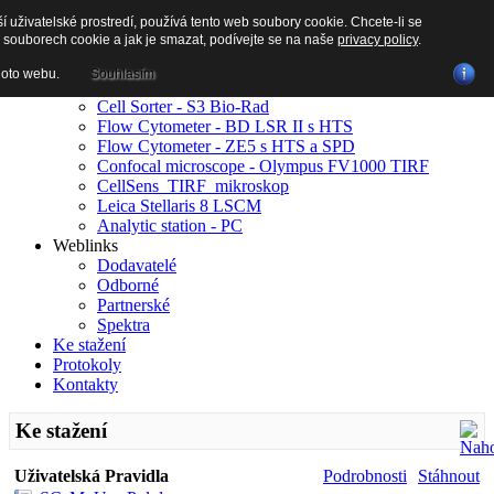
ší uživatelské prostredí, používá tento web soubory cookie. Chcete-li se
Domů
 souborech cookie a jak je smazat, podívejte se na naše
privacy policy
.
Produkty a služby
Pravidla a ceník
hoto webu.
Souhlasím
Rezervace času
Cell Sorter - S3 Bio-Rad
Flow Cytometer - BD LSR II s HTS
Flow Cytometer - ZE5 s HTS a SPD
Confocal microscope - Olympus FV1000 TIRF
CellSens_TIRF_mikroskop
Leica Stellaris 8 LSCM
Analytic station - PC
Weblinks
Dodavatelé
Odborné
Partnerské
Spektra
Ke stažení
Protokoly
Kontakty
Ke stažení
Uživatelská Pravidla
Podrobnosti
Stáhnout